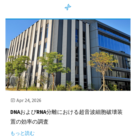

Apr 24, 2026

DNAおよびRNA分離における超音波細胞破壊装
置の効率の調査
もっと読む