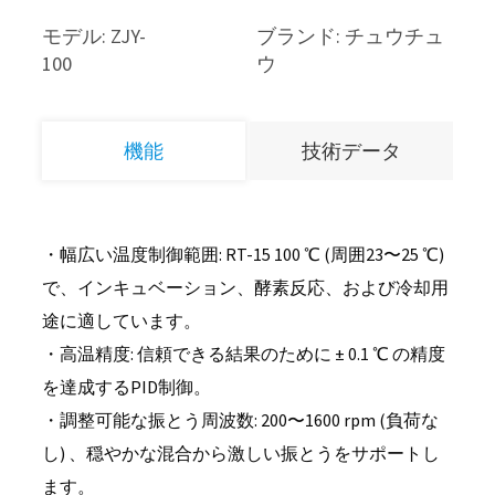
モデル: ZJY-
ブランド: チュウチュ
100
ウ
機能
技術データ
・幅広い温度制御範囲: RT-15 100 ℃ (周囲23〜25 ℃)
で、インキュベーション、酵素反応、および冷却用
途に適しています。
・高温精度: 信頼できる結果のために ± 0.1 ℃ の精度
を達成するPID制御。
・調整可能な振とう周波数: 200〜1600 rpm (負荷な
し) 、穏やかな混合から激しい振とうをサポートし
ます。