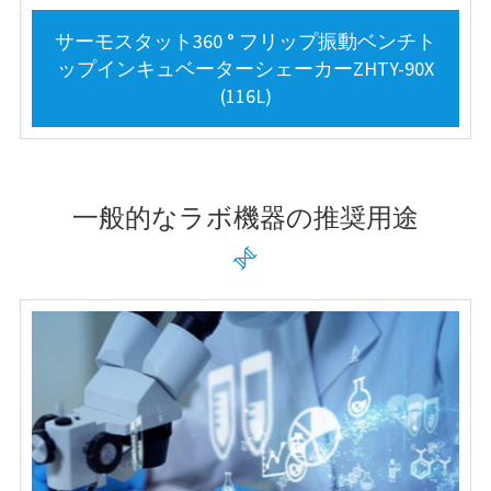
サーモスタット360 ° フリップ振動ベンチト
ップインキュベーターシェーカーZHTY-90X
(116L)
一般的なラボ機器の推奨用途
