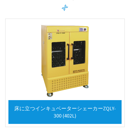

床に立つインキュベーターシェーカーZQLY-
300 (402L)