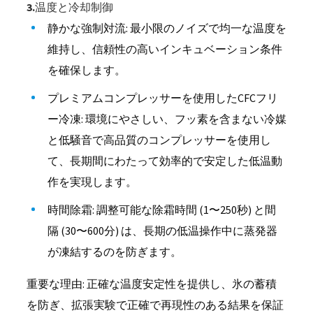
3.温度と冷却制御
静かな強制対流: 最小限のノイズで均一な温度を
維持し、信頼性の高いインキュベーション条件
を確保します。
プレミアムコンプレッサーを使用したCFCフリ
ー冷凍: 環境にやさしい、フッ素を含まない冷媒
と低騒音で高品質のコンプレッサーを使用し
て、長期間にわたって効率的で安定した低温動
作を実現します。
時間除霜: 調整可能な除霜時間 (1〜250秒) と間
隔 (30〜600分) は、長期の低温操作中に蒸発器
が凍結するのを防ぎます。
重要な理由: 正確な温度安定性を提供し、氷の蓄積
を防ぎ、拡張実験で正確で再現性のある結果を保証