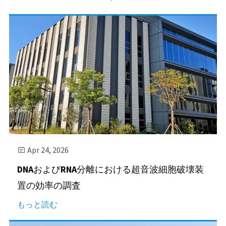
Apr 24, 2026

DNAおよびRNA分離における超音波細胞破壊装
置の効率の調査
もっと読む