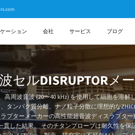
ers.com
ケーション
会社
サービス
ブログ
波セルDISRUPTORメ
周波音波 (20〜40 kHz) を使用して細胞を
A抽出、タンパク質分離、ナノ粒子分散に理想的なZHI
スラプターメーカーの高性能超音波ディスラプター)
一貫した結果。 そのチタンプローブは耐久性を保