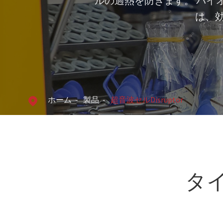
ルの過熱を防ぎます。 バイ
は、
ホーム
製品
超音波セルDisruptor

タイ