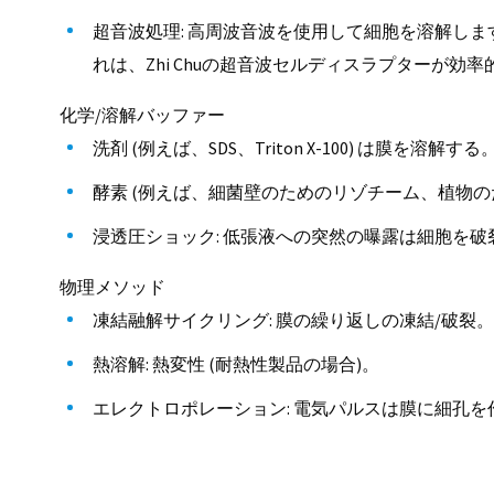
超音波処理: 高周波音波を使用して細胞を溶解します
れは、Zhi Chuの超音波セルディスラプターが効
化学/溶解バッファー
洗剤 (例えば、SDS、Triton X-100) は膜を溶解する
酵素 (例えば、細菌壁のためのリゾチーム、植物の
浸透圧ショック: 低張液への突然の曝露は細胞を破
物理メソッド
凍結融解サイクリング: 膜の繰り返しの凍結/破裂。
熱溶解: 熱変性 (耐熱性製品の場合)。
エレクトロポレーション: 電気パルスは膜に細孔を