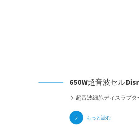
650W超音波セルDisru
超音波細胞ディスラプターZCPS

もっと読む
