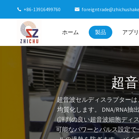
+86-13916499760
foreigntrade@zhichushak


ホーム
製品
アプリ
超音
超音波セルディスラプターは、高
均質化します。 DNA/RN
(評判の良い超音波細胞ディ
可能なパワーとパルス設定で