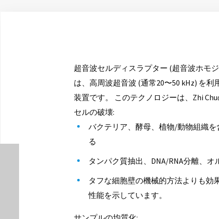
超音波セルディスラプター (超音波ホモ
は、高周波超音波 (通常20〜50 kHz
装置です。 このテクノロジーは、Zhi C
セルの破壊:
バクテリア、酵母、植物/動物組織
る
タンパク質抽出、DNA/RNA分離、
タフな細胞壁の機械的方法よりも効果的
性能を示しています。
サンプルの均質化: