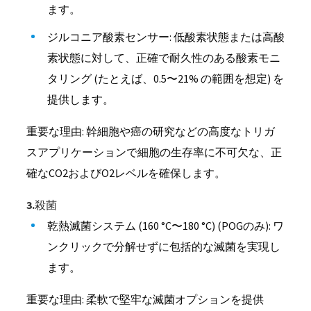
ます。
ジルコニア酸素センサー: 低酸素状態または高酸
素状態に対して、正確で耐久性のある酸素モニ
タリング (たとえば、0.5〜21% の範囲を想定) を
提供します。
重要な理由: 幹細胞や癌の研究などの高度なトリガ
スアプリケーションで細胞の生存率に不可欠な、正
確なCO2およびO2レベルを確保します。
3.殺菌
乾熱滅菌システム (160 °C〜180 °C) (POGのみ): ワ
ンクリックで分解せずに包括的な滅菌を実現し
ます。
重要な理由: 柔軟で堅牢な滅菌オプションを提供