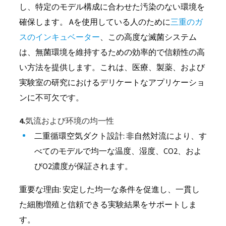
し、特定のモデル構成に合わせた汚染のない環境を
確保します。 Aを使用している人のために
三重のガ
スのインキュベーター
、この高度な滅菌システム
は、無菌環境を維持するための効率的で信頼性の高
い方法を提供します。これは、医療、製薬、および
実験室の研究におけるデリケートなアプリケーショ
ンに不可欠です。
4.気流および环境の均一性
二重循環空気ダクト設計: 非自然対流により、す
べてのモデルで均一な温度、湿度、CO2、およ
びO2濃度が保証されます。
重要な理由: 安定した均一な条件を促進し、一貫し
た細胞増殖と信頼できる実験結果をサポートしま
す。