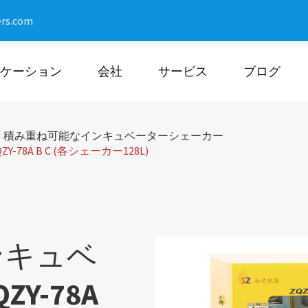
ers.com
ケーション
会社
サービス
ブログ
積み重ね可能なインキュベーターシェーカー
A B C (各シェーカー128L)
ンキュベ
Y-78A