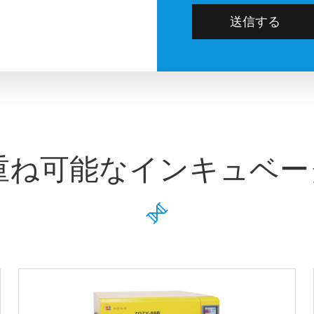
送信する
重ね可能なインキュベ
