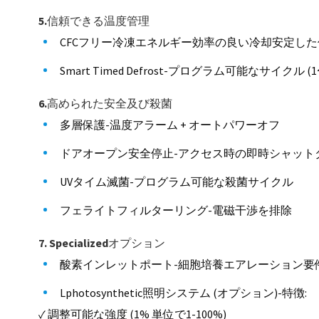
5.信頼できる温度管理
CFCフリー冷凍エネルギー効率の良い冷却安定し
Smart Timed Defrost-プログラム可能なサ
6.高められた安全及び殺菌
多層保護-温度アラーム + オートパワーオフ
ドアオープン安全停止-アクセス時の即時シャット
UVタイム滅菌-プログラム可能な殺菌サイクル
フェライトフィルターリング-電磁干渉を排除
7. Specializedオプション
酸素インレットポート-細胞培養エアレーション要
Lphotosynthetic照明システム (オプション)-特徴:
✓ 調整可能な強度 (1% 単位で1-100%)