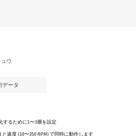
チュウ
術データ
化するために1〜3層を設定
 と速度 (10〜350 RPM) で同時に動作します