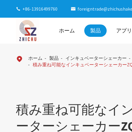
+86-13916499760
foreigntrade@zhichushak


ホーム
製品
アプリ
ホーム
製品
インキュベーターシェーカー

積み重ね可能なインキュベーターシェーカーZQZY-78
積み重ね可能なイ
ーターシェーカーZQZ