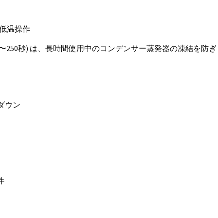
た低温操作
イクル (1〜250秒) は、長時間使用中のコンデンサー蒸発器の凍結を防
ダウン
件