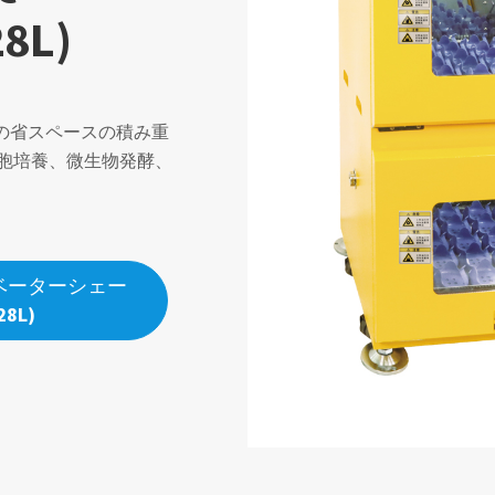
8L)
めの省スペースの積み重
細胞培養、微生物発酵、
ベーターシェー
8L)