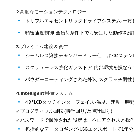
2.高度なモーションテクノロジー
トリプルエキセントリックドライブシステム-一貫
精密速度制御-全負荷条件下でも安定した動作を維
3.プレミアム建设 & 衛生
シームレス溶接チャンバーミラー仕上げ304ステ
スクリューレス強化ガラスドア-内部環境を損なう
パウダーコーティングされた外装-スクラッチ耐性
4. Intelligent制御システム
4.3 "LCDタッチインターフェイス-温度、速度、
✓ プログラマブル回転 (時計回り/反時計回り)
✓ パスワードで保護された設定は、不正アクセスと操
包括的なデータロギング-USBエクスポートで1年