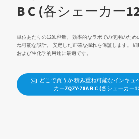
B C (各シェーカー12
単位あたりの128L容量。 効率的なラボでの使用のた
ね可能な設計。 安定した正確な揺れを保証します。 
および生化学的用途に最適です。
どこで買うか 積み重ね可能なインキュ

カーZQZY-78A B C (各シェーカー12