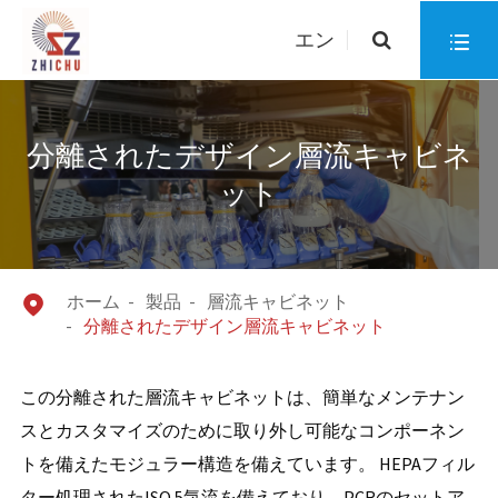
エン

分離されたデザイン層流キャビネ
ット
ホーム
製品
層流キャビネット

分離されたデザイン層流キャビネット
この分離された層流キャビネットは、簡単なメンテナン
スとカスタマイズのために取り外し可能なコンポーネン
トを備えたモジュラー構造を備えています。 HEPAフィル
ター処理されたISO 5気流を備えており、PCRのセットア