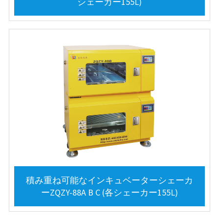
シェーカー155L)
積み重ね可能なインキュベーターシェーカ
ーZQZY-88A B C (各シェーカー155L)