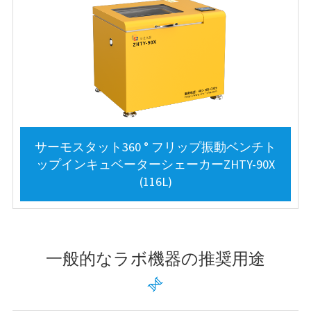
サーモスタット360 ° フリップ振動ベンチト
ップインキュベーターシェーカーZHTY-90X
(116L)
一般的なラボ機器の推奨用途
