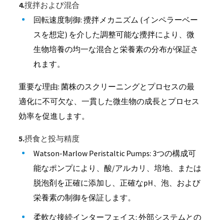
4.撹拌および混合
回転速度制御: 攪拌メカニズム (インペラーベー
スを想定) を介した調整可能な攪拌により、微
生物培養の均一な混合と栄養素の分布が保証さ
れます。
重要な理由: 菌株のスクリーニングとプロセスの最
適化に不可欠な、一貫した微生物の成長とプロセス
効率を促進します。
5.摂食と投与精度
Watson-Marlow Peristaltic Pumps: 3つの構成可
能なポンプにより、酸/アルカリ、培地、または
脱泡剤を正確に添加し、正確なpH、泡、および
栄養素の制御を保証します。
柔軟な接続インターフェイス: 外部システムとの