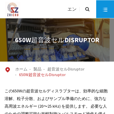
エン

650W超音波セルDISRUPTOR
ホーム
製品
超音波セルDisruptor

650W超音波セルDisruptor
この650Wの超音波セルディスラプターは、効率的な細胞
溶解、粒子分散、およびサンプル準備のために、強力な
高周波エネルギー (20〜25 kHz) を提供します。 必要な人
のための調整可能な振幅制御とパルスモード操作を備え