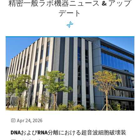
精密一般ラボ機器ニュース & アップ
デート

Apr 24, 2026

DNAおよびRNA分離における超音波細胞破壊装