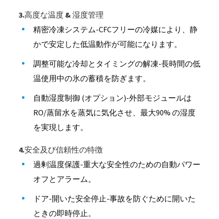
3.高度な温度 & 湿度管理
精密冷凍システム-CFCフリーの冷媒により、静
かで安定した低温動作が可能になります。
調整可能な冷却とタイミングの解凍-長時間の低
温使用中の氷の蓄積を防ぎます。
自動湿度制御 (オプション)-外部モジュールは
RO/蒸留水を蒸気に気化させ、最大90% の湿度
を実現します。
4.安全及び信頼性の特徴
過剰温度保護-重大な安全性のための自動パワー
オフとアラーム。
ドア-開いた安全停止-事故を防ぐために開いた
ときの即時停止。