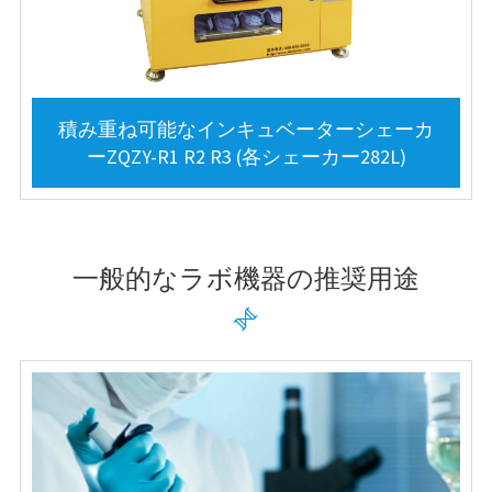
積み重ね可能なインキュベーターシェーカ
ーZQZY-R1 R2 R3 (各シェーカー282L)
一般的なラボ機器の推奨用途
